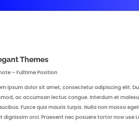
egant Themes
ote – Fulltime Position
em ipsum dolor sit amet, consectetur adipiscing elit. Dui
smod, ac accumsan lectus congue. Interdum et malesu
faucibus. Fusce quis mauris turpis. Nulla non massa eg
t dignissim orci. Praesent nec posuere tortor now use 