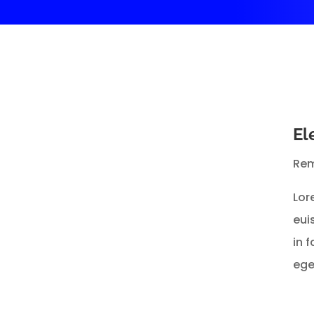
El
Rem
Lor
eui
in 
ege